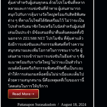
คุ้มค่าสำหรับผู้เล่นทุกคน ด้วยโปรโมชั่นที่หลาก
หลายและการแข่งขันที่ท้าทาย ผู้เล่นสามารถ
สนุกไปกับการลุ้นรางวัลใหญ่พร้อมกับสิทธิพิเศษ
ต่าง ๆ ที่ทางเว็บไซต์ได้จัดเตรียมไว้ ไม่ว่าจะเป็น
โปรสำหรับสมาชิกใหม่หรือโบนัสสำหรับผู้เล่นที่
เล่นเป็นประจำ มีข้อเสนอที่น่าตื่นเต้นตลอดทั้งปี
นอกจาก ZEUS88 NET โปรโมชั่น ที่คุ้มค่าแล้ว
ยังมีการแข่งขันและกิจกรรมพิเศษที่สร้างความ
สนุกสนานและเพิ่มโอกาสในการชนะรางวัล ผู้
เล่นสามารถเข้าร่วมการแข่งขันในธีมต่าง ๆ ซึ่ง
จะมาพร้อมกับรางวัลใหญ่ ไม่ว่าจะเป็นทัวร์นา
เมนต์สล็อตหรือกิจกรรมพิเศษที่จัดขึ้นเป็นระยะ
ทำให้การเล่นเกมสล็อตนั้นไม่น่าเบื่อและเต็มไป
ด้วยความสนุกสนาน นี่คือเหตุผลที่เว็บของเรานี้
โดดเด่นในการให้บริการ
Read More
ZEUS88 NET เว็บเกมสล็อตค่ายดัง มีโปรโมชั่นโค้ดฟรี 10
Pattanapon Surasakudom
August 18, 2024