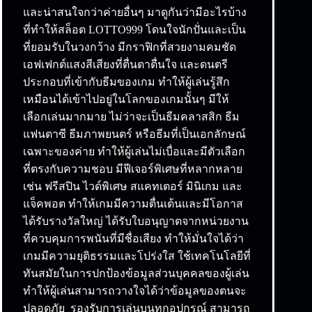
และน่าสนใจกว่าค่ายอื่นๆ มาดูกันว่ามีอะไรบ้าง
ที่ทำให้สล็อต LOTTO999 โดนใจนักปั่นและเป็น
ที่ยอมรับในวงกว้าง มีกราฟิกที่สวยงามคมชัด
เอฟเฟกต์แสงสีเสียงที่ตื่นตาตื่นใจ และดนตรี
ประกอบที่เข้ากับธีมของเกม ทำให้ผู้เล่นรู้สึก
เหมือนได้เข้าไปอยู่ในโลกของเกมนั้นๆ มีให้
เลือกเล่นมากมาย ไม่ว่าจะเป็นธีมคลาสสิก ธีม
แฟนตาซี ธีมภาพยนตร์ หรือธีมที่เป็นเอกลักษณ์
เฉพาะของค่าย ทำให้ผู้เล่นไม่เบื่อและมีตัวเลือก
ที่ตรงกับความชอบ มีฟีเจอร์พิเศษที่หลากหลาย
เช่น ฟรีสปิน ไวด์พิเศษ สแคทเตอร์ มินิเกม และ
แจ็คพอต ทำให้เกมมีความตื่นเต้นและมีโอกาส
ได้รับรางวัลใหญ่ ได้รับใบอนุญาตจากหน่วยงาน
ที่ควบคุมการพนันที่มีชื่อเสียง ทำให้มั่นใจได้ว่า
เกมมีความยุติธรรมและโปร่งใส ใช้เทคโนโลยีที่
ทันสมัยในการปกป้องข้อมูลส่วนบุคคลของผู้เล่น
ทำให้ผู้เล่นสามารถวางใจได้ว่าข้อมูลของตนจะ
ปลอดภัย รองรับการเล่นบนทุกอุปกรณ์ สามารถ