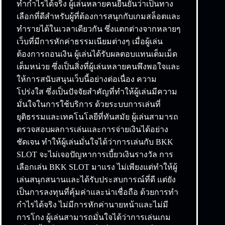
ทำกำไรได้จริง ผู้เล่นหลายคนยืนยันว่าเป็นทาง
เลือกที่ดีสำหรับผู้ที่ต้องการสนุกกับเกมสล็อตและ
ทำรายได้ในเวลาเดียวกัน ซึ่งแตกต่างจากหลายๆ
เว็บที่มีการหักค่าธรรมเนียมต่างๆ เมื่อผู้เล่น
ต้องการถอนเงิน ผู้เล่นได้รับผลตอบแทนเต็มเม็ด
เต็มหน่วย ซึ่งเป็นสิ่งที่ผู้เล่นหลายคนพึงพอใจและ
ให้การสนับสนุนเว็บนี้อย่างต่อเนื่อง ความ
โปร่งใส ซึ่งเป็นปัจจัยสำคัญที่ทำให้ผู้เล่นมีความ
มั่นใจในการใช้บริการ ด้วยระบบการเล่นที่
ยุติธรรมและเทคโนโลยีที่ทันสมัย ผู้เล่นสามารถ
ตรวจสอบผลการเล่นและการจ่ายเงินได้อย่าง
ชัดเจน ทำให้ผู้เล่นมั่นใจได้ว่าการเล่นกับ BKK
SLOT จะไม่เจอปัญหาการเบี้ยวเงินรางวัล การ
เลือกเล่น BKK SLOT มาแรง ไม่เพียงแต่ทำให้ผู้
เล่นสนุกสนานและได้รับประสบการณ์ที่ดี แต่ยัง
เป็นการลงทุนที่คุ้มค่าและน่าเชื่อถือ ด้วยการทำ
กำไรได้จริง ไม่มีการหักค่านายหน้าและไม่มี
การโกง ผู้เล่นสามารถมั่นใจได้ว่าการเล่นเกม