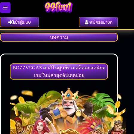
Skip
to
content
เข้าสู่ระบบ
สมัครสมาชิก
บทความ
BOZZVEGAS คาสิโนศูนย์รวมสล็อตยอดนิยม
เกมใหม่ล่าสุดอัปเดตบ่อย