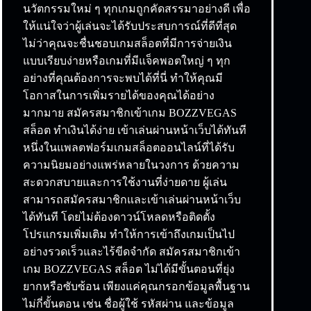
นวัตกรรมใหม่ ๆ ทุกเกมถูกคัดสรรมาอย่างดี เพื่อ
ให้แน่ใจว่าผู้เล่นจะได้รับประสบการณ์ที่ดีที่สุด
ไม่ว่าคุณจะชื่นชอบเกมสล็อตที่มีการจ่ายเงิน
แบบเรียบง่ายหรือเกมที่มีแจ็คพอตใหญ่ ๆ ทุก
อย่างที่คุณต้องการจะพบได้ที่นี่ ทำให้คุณมี
โอกาสในการเพิ่มรายได้ของคุณได้อย่าง
มากมาย สมัครสมาชิกเข้าเกม BOZZVEGAS
สล็อต ทำเงินได้ง่าย เข้าเล่นผ่านหน้าเว็บได้ทันที
หนึ่งในแพลตฟอร์มเกมสล็อตออนไลน์ที่ได้รับ
ความนิยมอย่างแพร่หลายในวงการ ด้วยความ
สะดวกสบายและการใช้งานที่ง่ายดาย ผู้เล่น
สามารถสมัครสมาชิกและเข้าเล่นผ่านหน้าเว็บ
ได้ทันที โดยไม่ต้องดาวน์โหลดหรือติดตั้ง
โปรแกรมเพิ่มเติม ทำให้การเข้าถึงเกมเป็นไป
อย่างรวดเร็วและไร้ขีดจำกัด สมัครสมาชิกเข้า
เกม BOZZVEGAS สล็อต ไม่ได้มีขั้นตอนที่ยุ่ง
ยากหรือซับซ้อน เพียงแค่คุณกรอกข้อมูลพื้นฐาน
ไม่กี่ขั้นตอน เช่น ชื่อผู้ใช้ รหัสผ่าน และข้อมูล